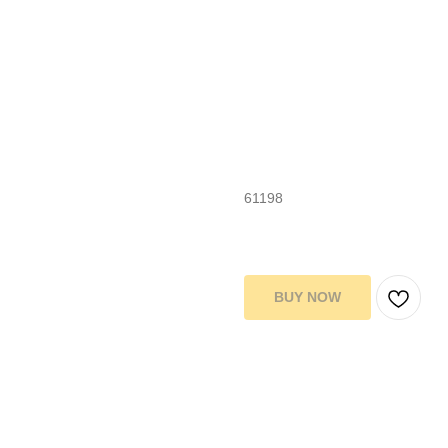
Гидрогелевая пл
крокодила»
61198
100,00
р.
BUY NOW
Цвет: Кожа