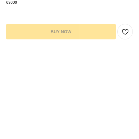
63000
40,00
р.
120,00
р.
BUY NOW
Пленки: Глянцевые