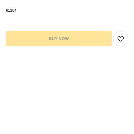
крокодила»
61204
160,00
р.
BUY NOW
Пленки с узором (Для аренды): Кожа
Цвет: Белый